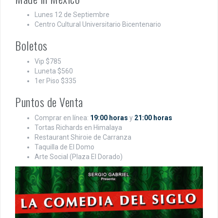
Lunes 12 de Septiembre
Centro Cultural Universitario Bicentenario
Boletos
Vip $785
Luneta $560
1er Piso $335
Puntos de Venta
Comprar en línea:
19:00 horas
y
21:00 horas
Tortas Richards en Himalaya
Restaurant Shiroie de Carranza
Taquilla de El Domo
Arte Social (Plaza El Dorado)