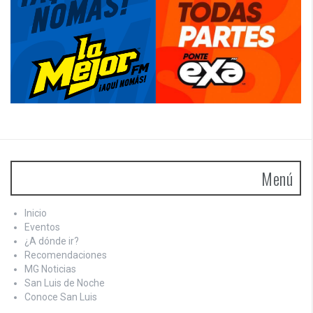
Menú
Inicio
Eventos
¿A dónde ir?
Recomendaciones
MG Noticias
San Luis de Noche
Conoce San Luis