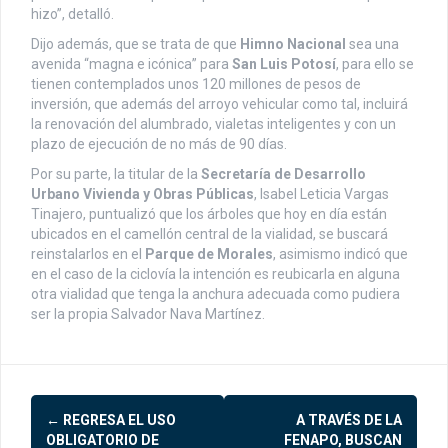
hizo”, detalló.
Dijo además, que se trata de que
Himno Nacional
sea una
avenida “magna e icónica” para
San Luis Potosí
, para ello se
tienen contemplados unos 120 millones de pesos de
inversión, que además del arroyo vehicular como tal, incluirá
la renovación del alumbrado, vialetas inteligentes y con un
plazo de ejecución de no más de 90 días.
Por su parte, la titular de la
Secretaría de Desarrollo
Urbano Vivienda y Obras Públicas
, Isabel Leticia Vargas
Tinajero, puntualizó que los árboles que hoy en día están
ubicados en el camellón central de la vialidad, se buscará
reinstalarlos en el
Parque de Morales
, asimismo indicó que
en el caso de la ciclovía la intención es reubicarla en alguna
otra vialidad que tenga la anchura adecuada como pudiera
ser la propia Salvador Nava Martínez.
Post
←
REGRESA EL USO
A TRAVÉS DE LA
OBLIGATORIO DE
FENAPO, BUSCAN